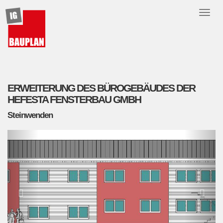
Toggl
naviga
ERWEITERUNG DES BÜROGEBÄUDES DER
HEFESTA FENSTERBAU GMBH
Steinwenden
Previous
Next